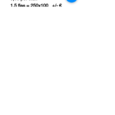
1,5 fles = 250x100   +/- € 
0,20 per stuk
Voor elk label zijn er 
standaard €75 opstartkosten, 
daarna betaal je per label 
een x bedrag
.
Dit bedrag is zo sterk 
afhankelijk van de 
hoeveelheid dat we hier niet 
direct een vast bedrag in de 
webshop kunnen plaatsen.  
Huurbrouwerij.nl